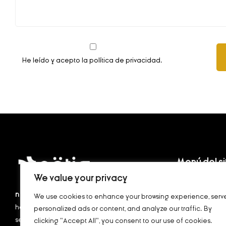
He leído y acepto la
política de privacidad
.
Menú del si
We value your privacy
Home
nötig
, en alemán, significa necesario, que
We use cookies to enhance your browsing experience, serv
Catálogo
hace falta, preciso.
Por eso nuestra marca
personalized ads or content, and analyze our traffic. By
Sobre nosotros
se llama así. Está especializada en
clicking "Accept All", you consent to our use of cookies.