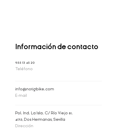
Información de contacto
955 13 45 20
Teléfono
info@notigbike.com
E-mail
Pol. Ind. La Isla. C/ Río Viejo 81.
41713, Dos Hermanas, Sevilla
Dirección