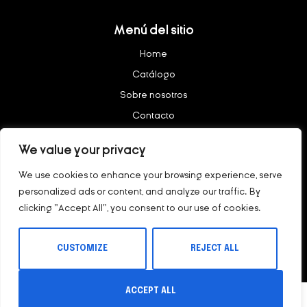
Menú del sitio
Home
Catálogo
Sobre nosotros
Contacto
We value your privacy
Legal
We use cookies to enhance your browsing experience, serve
Aviso legal
personalized ads or content, and analyze our traffic. By
Política de privacidad
clicking "Accept All", you consent to our use of cookies.
Copyright © 2023 – nötig All rights reserved.
CUSTOMIZE
REJECT ALL
ACCEPT ALL