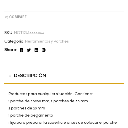
COMPARE
SKU:
NOTIGA5855054
Categoría:
Herramientas y Parches
Facebook
Twitter
Linkedin
Google+
Share:
DESCRIPCIÓN
Productos para cualquier situación. Contiene:
1 parche de 50×30 mm, 2 parches de 30 mm
2 parches de 25 mm
1 parche de pegamento
1 lija para preparar la superficie antes de colocar el parche