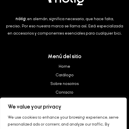
nötig
, en alemán, significa necesario, que hace falta,
preciso.
Por eso nuestra marca se llama así. Está especializada
en accesorios y componentes esenciales para cualquier bici.
Menú del sitio
Home
Catálogo
Sobre nosotros
Contacto
We value your privacy
Legal
We use cookies to enhance your browsing experience, serve
Aviso legal
personalized ads or content, and analyze our traffic. By
Política de privacidad