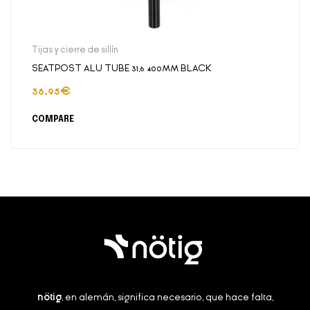
Tijas y cierre de sillín
SEATPOST ALU TUBE 31,6 400MM BLACK
38.95
€
COMPARE
nötig
, en alemán, significa necesario, que hace falta,