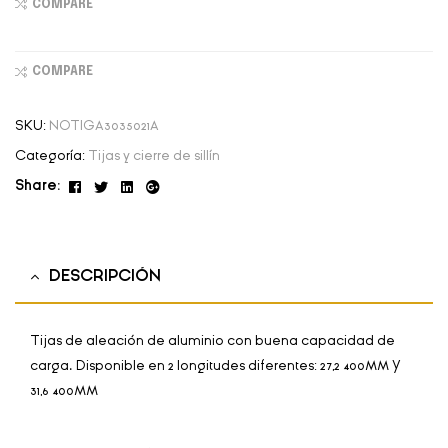
COMPARE
COMPARE
SKU:
NOTIGA3035021A
Categoría:
Tijas y cierre de sillín
Facebook
Twitter
Linkedin
Google+
Share:
DESCRIPCIÓN
Tijas de aleación de aluminio con buena capacidad de
carga. Disponible en 2 longitudes diferentes: 27,2 400MM Y
31,6 400MM