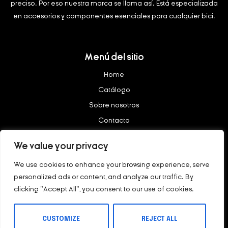
preciso.
Por eso nuestra marca se llama así. Está especializada
en accesorios y componentes esenciales para cualquier bici.
Menú del sitio
Home
Catálogo
Sobre nosotros
Contacto
We value your privacy
Legal
We use cookies to enhance your browsing experience, serve
Aviso legal
personalized ads or content, and analyze our traffic. By
Política de privacidad
clicking "Accept All", you consent to our use of cookies.
Copyright © 2023 – nötig All rights reserved.
CUSTOMIZE
REJECT ALL