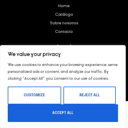
Home
Catálogo
Sobre nosotros
Contacto
Legal
We value your privacy
Aviso legal
We use cookies to enhance your browsing experience, serve
Política de privacidad
personalized ads or content, and analyze our traffic. By
clicking "Accept All", you consent to our use of cookies.
Copyright © 2023 – nötig All rights reserved.
CUSTOMIZE
REJECT ALL
ACCEPT ALL