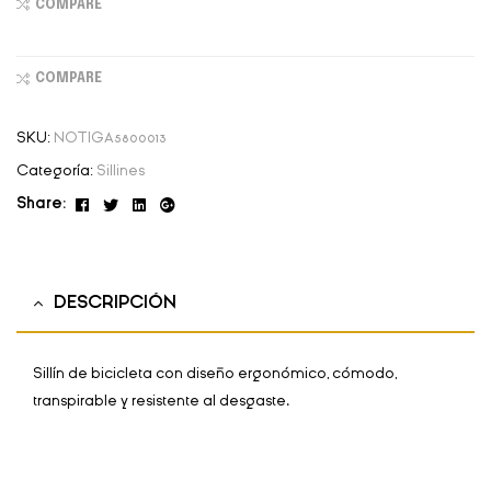
COMPARE
COMPARE
SKU:
NOTIGA5800013
Categoría:
Sillines
Facebook
Twitter
Linkedin
Google+
Share:
DESCRIPCIÓN
Sillín de bicicleta con diseño ergonómico, cómodo,
transpirable y resistente al desgaste.