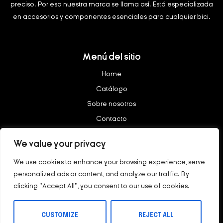
preciso.
Por eso nuestra marca se llama así. Está especializada
en accesorios y componentes esenciales para cualquier bici.
Menú del sitio
Home
Catálogo
Sobre nosotros
Contacto
We value your privacy
Legal
We use cookies to enhance your browsing experience, serve
Aviso legal
personalized ads or content, and analyze our traffic. By
Política de privacidad
clicking "Accept All", you consent to our use of cookies.
Copyright © 2023 – nötig All rights reserved.
CUSTOMIZE
REJECT ALL