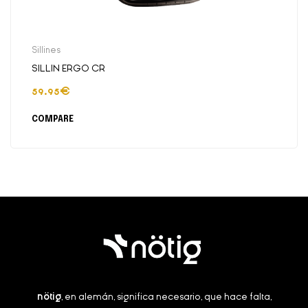
Sillines
SILLIN ERGO CR
59.95
€
COMPARE
nötig
, en alemán, significa necesario, que hace falta,