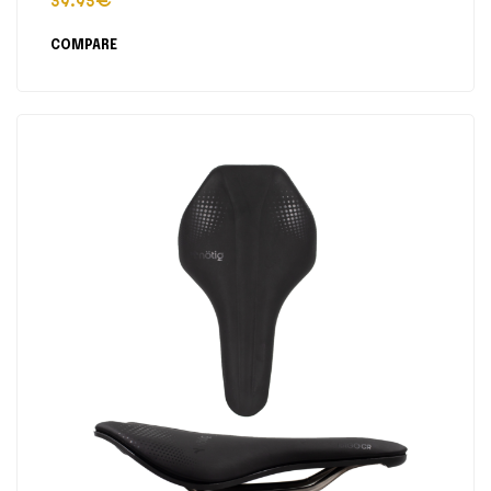
39.95
€
COMPARE