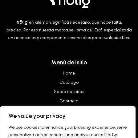
nötig
, en alemán, significa necesario, que hace falta,
preciso.
Por eso nuestra marca se llama así. Está especializada
en accesorios y componentes esenciales para cualquier bici.
Menú del sitio
Home
Catálogo
Sobre nosotros
Contacto
We value your privacy
Legal
We use cookies to enhance your browsing experience, serve
Aviso legal
personalized ads or content, and analyze our traffic. By
Política de privacidad