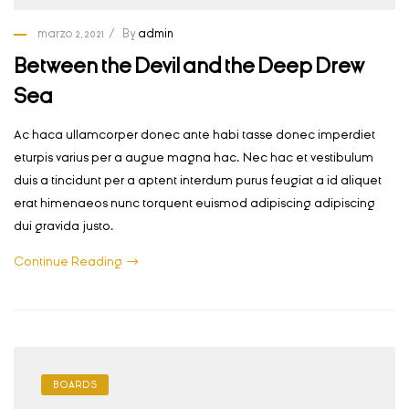
marzo 2, 2021
By
admin
Between the Devil and the Deep Drew
Sea
Ac haca ullamcorper donec ante habi tasse donec imperdiet
eturpis varius per a augue magna hac. Nec hac et vestibulum
duis a tincidunt per a aptent interdum purus feugiat a id aliquet
erat himenaeos nunc torquent euismod adipiscing adipiscing
dui gravida justo.
Continue Reading
BOARDS