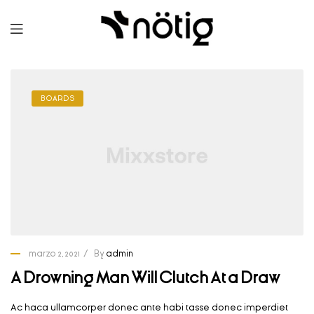
BOARDS
marzo 2, 2021
By
admin
A Drowning Man Will Clutch At a Draw
Ac haca ullamcorper donec ante habi tasse donec imperdiet