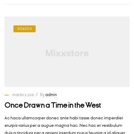
BOARDS
marzo 2, 2021
By
admin
Once Drawn a Time in the West
Ac haca ullamcorper donec ante habi tasse donec imperdiet
eturpis varius per a augue magna hac. Nec hac et vestibulum
duis a tincidunt per a aptent interdum purus feugiat a id aliquet