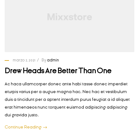
marzo 2, 2021
By
admin
Drew Heads Are Better Than One
Ac haca ullamcorper donec ante habi tasse donec imperdiet
eturpis varius per a augue magna hac. Nec hac et vestibulum
duis a tincidunt per a aptent interdum purus feugiat a id aliquet
erat himenaeos nunc torquent euismod adipiscing adipiscing
dui gravida justo.
Continue Reading