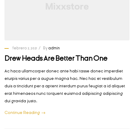
febrero 2, 2021
By
admin
Drew Heads Are Better Than One
Ac haca ullamcorper donec ante habi tasse donec imperdiet
eturpis varius per a augue magna hac. Nec hac et vestibulum
duis a tincidunt per a aptent interdum purus feugiat a id aliquet
erat himenaeos nunc torquent euismod adipiscing adipiscing
dui gravida justo.
Continue Reading