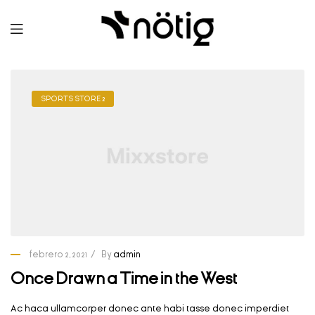
SPORTS STORE 2
febrero 2, 2021
By
admin
Once Drawn a Time in the West
Ac haca ullamcorper donec ante habi tasse donec imperdiet