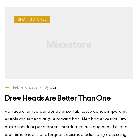
SPORTS STORE 2
febrero 2, 2021
By
admin
Drew Heads Are Better Than One
Ac haca ullamcorper donec ante habi tasse donec imperdiet
eturpis varius per a augue magna hac. Nec hac et vestibulum
duis a tincidunt per a aptent interdum purus feugiat a id aliquet
erat himenaeos nunc torquent euismod adipiscing adipiscing