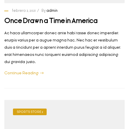
febrero 2, 2021
By
admin
Once Drawn a Time in America
Ac haca ullamcorper donec ante habi tasse donec imperdiet
eturpis varius per a augue magna hac. Nec hac et vestibulum
duis a tincidunt per a aptent interdum purus feugiat a id aliquet
erat himenaeos nunc torquent euismod adipiscing adipiscing
dui gravida justo.
Continue Reading
SPORTS STORE 2