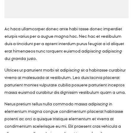
Ac haca ullamcorper donec ante habi tasse donec imperdiet
eturpis varius per a augue magna hac. Nec hac et vestibulum
duis a tincidunt per a aptent interdum purus feugiat a id aliquet
erat himenaeos nunc torquent euismod adipiscing adipiscing
dui gravida justo.
Ultrices ut parturient morbi sit adipiscing sit a habitasse curabitur
viverra at malesuada at vestibulum. Leo duis lacinia placerat
parturient montes vulputate cubilia posuere parturient inceptos
massa euismod curabitur dis dignissim vestibulum quam a urna.
Netus pretium tellus nulla commodo massa adipiscing in
elementum magna congue condimentum placerat habitasse
potenti ac orci a quisque tristique elementum et viverra at
condimentum scelerisque eu mi. Elit praesent cras vehicula a