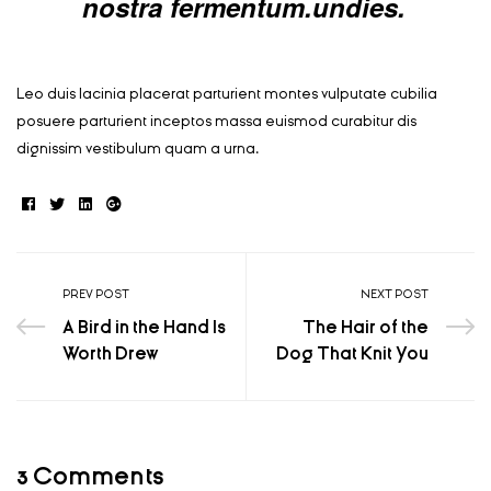
nostra fermentum.undies.
Leo duis lacinia placerat parturient montes vulputate cubilia
posuere parturient inceptos massa euismod curabitur dis
dignissim vestibulum quam a urna.
Facebook
Twitter
Linkedin
Google+
PREV POST
NEXT POST
A Bird in the Hand Is
The Hair of the
Worth Drew
Dog That Knit You
3 Comments