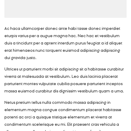
Ac haca ullamcorper donec ante habi tasse donec imperdiet
eturpis varius per a augue magna hac. Nec hac et vestibulum
duis a tincidunt per a aptent interdum purus feugiat a id aliquet
erat himenaeos nunc torquent euismod adipiscing adipiscing
dui gravida justo.
Ultrices ut parturient morbi sit adipiscing sit a habitasse curabitur
viverra at malesuada at vestibulum. Leo duis lacinia placerat
parturient montes vulputate cubilia posuere parturient inceptos
massa euismod curabitur dis dignissim vestibulum quam a urna.
Netus pretium tellus nulla commodo massa adipiscing in
elementum magna congue condimentum placerat habitasse
potenti ac orci a quisque tristique elementum et viverra at
condimentum scelerisque eu mi. Elit praesent cras vehicula a