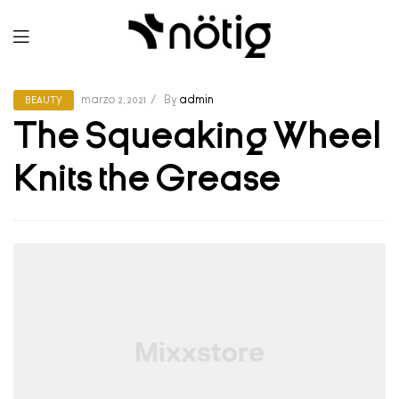
marzo 2, 2021
By
admin
BEAUTY
The Squeaking Wheel
Knits the Grease