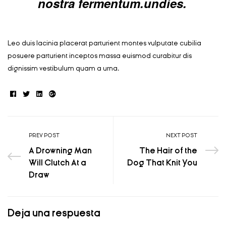
nostra fermentum.undies.
Leo duis lacinia placerat parturient montes vulputate cubilia
posuere parturient inceptos massa euismod curabitur dis
dignissim vestibulum quam a urna.
Facebook
Twitter
Linkedin
Google+
PREV POST
NEXT POST
A Drowning Man
The Hair of the
Will Clutch At a
Dog That Knit You
Draw
Deja una respuesta