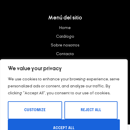
Menú del sitio
Home
Catálogo
Sobre nosotros
Contacto
We value your privacy
Legal
We use cookies to enhance your browsing experience, serve
Aviso legal
personalized ads or content, and analyze our traffic. By
Política de privacidad
clicking "Accept All", you consent to our use of cookies.
Copyright © 2023 – nötig All rights reserved.
CUSTOMIZE
REJECT ALL
ACCEPT ALL